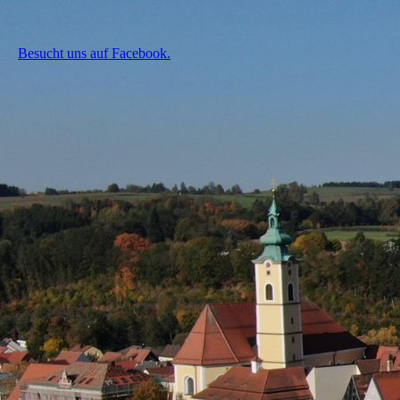
Besucht uns auf Facebook.